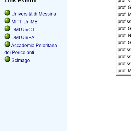
Link Esterni
prof. 
prof. 
Università di Messina
prof. 
prof.s
MIFT UniME
prof. 
DMI UniCT
prof. 
DMI UniPA
prof. 
Accademia Peloritana
prof.s
dei Pericolanti
prof.s
Scimago
prof.s
prof. 