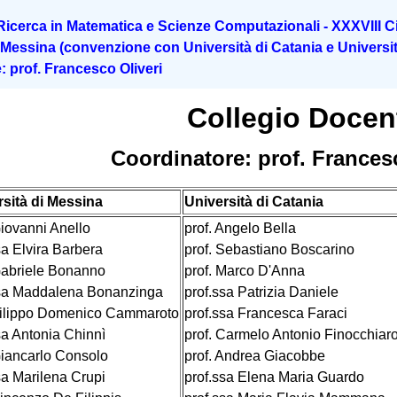
Ricerca in Matematica e Scienze Computazionali - XXXVIII C
 Messina (convenzione con Università di Catania e Universi
 prof. Francesco Oliveri
Collegio Docen
Coordinatore: prof. Frances
sità di Messina
Università di Catania
Giovanni Anello
prof. Angelo Bella
sa Elvira Barbera
prof. Sebastiano Boscarino
Gabriele Bonanno
prof. Marco D'Anna
ssa Maddalena Bonanzinga
prof.ssa Patrizia Daniele
Filippo Domenico Cammaroto
prof.ssa Francesca Faraci
sa Antonia Chinnì
prof. Carmelo Antonio Finocchiar
Giancarlo Consolo
prof. Andrea Giacobbe
sa Marilena Crupi
prof.ssa Elena Maria Guardo