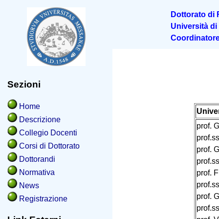
Dottorato di 
Università di
Coordinatore:
Sezioni
Home
Univer
Descrizione
prof. 
Collegio Docenti
prof.s
Corsi di Dottorato
prof. 
Dottorandi
prof.
Normativa
prof. 
prof.s
News
prof. 
Registrazione
prof.s