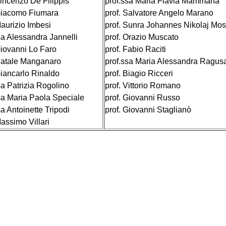
Vincenzo De Filippis
prof.ssa Maria Flavia Mammana
Giacomo Fiumara
prof. Salvatore Angelo Marano
Maurizio Imbesi
prof. Sunra Johannes Nikolaj Mos
sa Alessandra Jannelli
prof. Orazio Muscato
Giovanni Lo Faro
prof. Fabio Raciti
Natale Manganaro
prof.ssa Maria Alessandra Ragus
Giancarlo Rinaldo
prof. Biagio Ricceri
sa Patrizia Rogolino
prof. Vittorio Romano
sa Maria Paola Speciale
prof. Giovanni Russo
sa Antoinette Tripodi
prof. Giovanni Staglianò
Massimo Villari